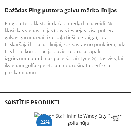
Dažādas Ping puttera galvu mērķa līnijas
Ping putteru klāstā ir dažādi mērķa līniju veidi. No
klasiskās vienas līnijas (divas iespējas: visā puttera
galvas garumā vai tikai daļā tieši pie vaiga), līdz
trīskāršajai līnijai un līnijai, kas sastāv no punktiem, līdz
trīs līniju kombinācijai apvienojumā ar apaļu
izgriezumu bumbiņas pacelšanai (Tyne G). Tas viss, lai
ikvienam golfa spēlētājam nodrošinātu perfektu
pieskaņojumu.
SAISTĪTIE PRODUKTI
-22%