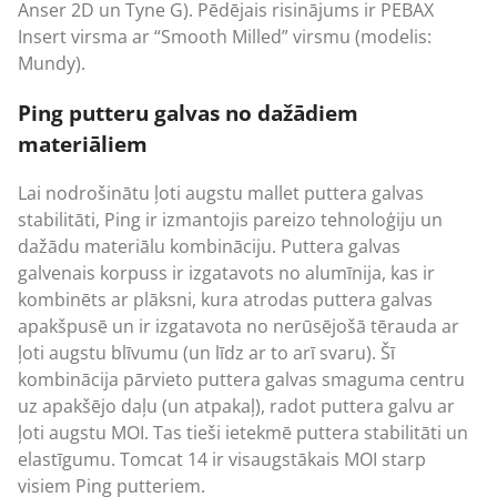
Anser 2D un Tyne G). Pēdējais risinājums ir PEBAX
Insert virsma ar “Smooth Milled” virsmu (modelis:
Mundy).
Ping putteru galvas no dažādiem
materiāliem
Lai nodrošinātu ļoti augstu mallet puttera galvas
stabilitāti, Ping ir izmantojis pareizo tehnoloģiju un
dažādu materiālu kombināciju. Puttera galvas
galvenais korpuss ir izgatavots no alumīnija, kas ir
kombinēts ar plāksni, kura atrodas puttera galvas
apakšpusē un ir izgatavota no nerūsējošā tērauda ar
ļoti augstu blīvumu (un līdz ar to arī svaru). Šī
kombinācija pārvieto puttera galvas smaguma centru
uz apakšējo daļu (un atpakaļ), radot puttera galvu ar
ļoti augstu MOI. Tas tieši ietekmē puttera stabilitāti un
elastīgumu. Tomcat 14 ir visaugstākais MOI starp
visiem Ping putteriem.