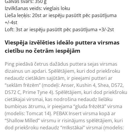
Galvas svars: 350 g
Izvilkšanas veids: vieglais loku
Lieša leņķis: 20st ar iespēju pasūtīt pēc pasūtījuma
+/-4st
Loft: 3st ar iespēju pasūtīt pēc pasūtījuma +3/-2st
Viespēja izvēlēties ideālo puttera virsmas
cietību no četrām iespējām
Ping piedāvā četrus dažādus puttera sejas virsmas
dizainus un apdari. Spēlētājiem, kuri dod priekšroku
nedaudz cietākām sajūtām, ir pieejami putteri ar
“seklām frēzēm” (modeļi: Anser, Kushin 4, Shea, DS72,
DS72 C, Prime Tyne 4). Spēlētājiem, kuri dod priekšroku
cietākajai virsmai, kas nodrošina nedaudz lielāku
bumbiņas ātrumu, ir pieejama “gluda frēzētā” virsma
(modelis: Tomcat 14). PEBAX Insert virsma kopā ar
“Shallow Milled” virsmu ir risinājums spēlētājiem, kuri
dod priekšroku nedaudz “mīkstākai” virsmai (modelis: