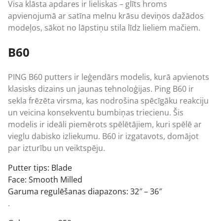
Visa klāsta apdares ir lieliskas – glīts hroms
apvienojumā ar satīna melnu krāsu deviņos dažādos
modeļos, sākot no lāpstiņu stila līdz lieliem mačiem.
B60
PING B60 putters ir leģendārs modelis, kurā apvienots
klasisks dizains un jaunas tehnoloģijas. Ping B60 ir
sekla frēzēta virsma, kas nodrošina spēcīgāku reakciju
un veicina konsekventu bumbiņas triecienu. Šis
modelis ir ideāli piemērots spēlētājiem, kuri spēlē ar
vieglu dabisko izliekumu. B60 ir izgatavots, domājot
par izturību un veiktspēju.
Putter tips: Blade
Face: Smooth Milled
Garuma regulēšanas diapazons: 32″ – 36″
.