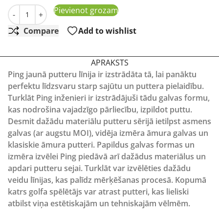
Ping B60 Putter golfa klubs daudzums
Pievienot grozam
-
+
Compare
Add to wishlist
APRAKSTS
Ping jaunā putteru līnija ir izstrādāta tā, lai panāktu
perfektu līdzsvaru starp sajūtu un puttera pielaidību.
Turklāt Ping inženieri ir izstrādājuši tādu galvas formu,
kas nodrošina vajadzīgo pārliecību, izpildot puttu.
Desmit dažādu materiālu putteru sērijā ietilpst asmens
galvas (ar augstu MOI), vidēja izmēra āmura galvas un
klasiskie āmura putteri. Papildus galvas formas un
izmēra izvēlei
Ping
piedāvā arī dažādus materiālus un
apdari putteru sejai. Turklāt var izvēlēties dažādu
veidu līnijas, kas palīdz mērķēšanas procesā. Kopumā
katrs golfa spēlētājs var atrast
putteri
, kas lieliski
atbilst viņa estētiskajām un tehniskajām vēlmēm.