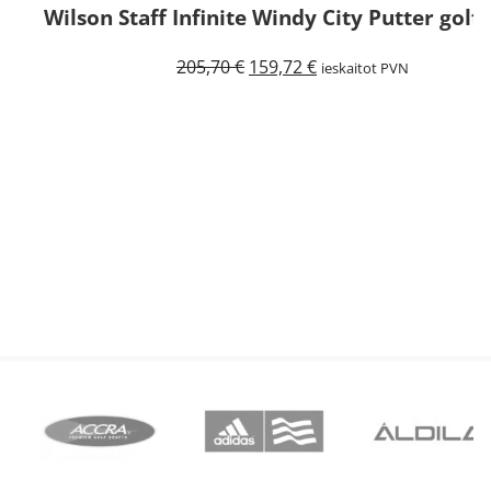
Wilson Staff Infinite Windy City Putter golf
Original
Current
205,70
€
159,72
€
ieskaitot PVN
price
price
was:
is:
205,70 €.
159,72 €.