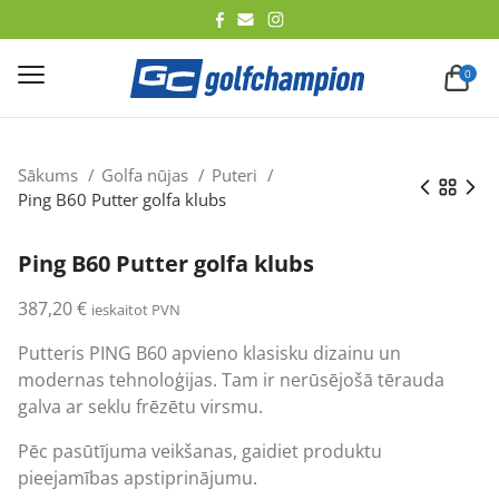
lēt
0
Sākums
Golfa nūjas
Puteri
Ping B60 Putter golfa klubs
Ping B60 Putter golfa klubs
387,20
€
ieskaitot PVN
Putteris PING B60 apvieno klasisku dizainu un
modernas tehnoloģijas. Tam ir nerūsējošā tērauda
galva ar seklu frēzētu virsmu.
Pēc pasūtījuma veikšanas, gaidiet produktu
pieejamības apstiprinājumu.