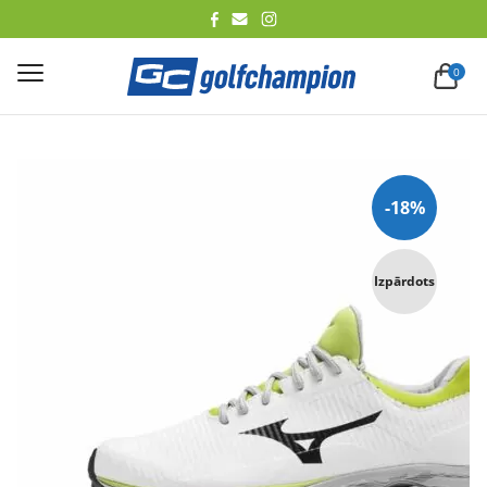
lēt
0
-18%
Izpārdots