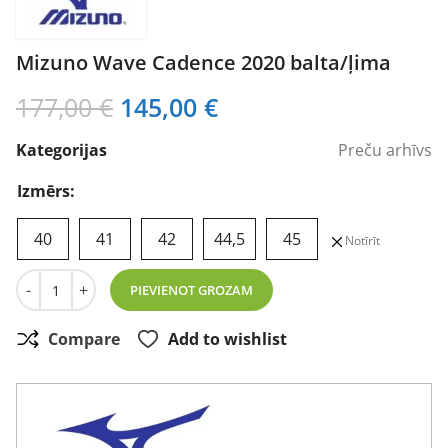
Mizuno Wave Cadence 2020 balta/ļima
Original
Current
177,00
€
145,00
€
price
price
Kategorijas
Preču arhīvs
was:
is:
177,00 €.
145,00 €.
Izmērs:
40
41
42
44,5
45
Notīrīt
Mizuno Wave Cadence 2020 balta/ļima daudzums
-
+
PIEVIENOT GROZAM
Compare
Add to wishlist