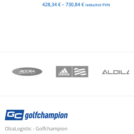
Price
428,34
€
–
730,84
€
ieskaitot PVN
range:
428,34 €
through
730,84 €
OlzaLogistic - Golfchampion