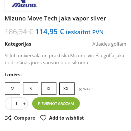
Mizuno Move Tech jaka vapor silver
Original
Current
186,34
€
114,95
€
ieskaitot PVN
price
price
Kategorijas
Atlaides golfam
was:
is:
186,34 €.
114,95 €.
Šī ļoti universālā un praktiskā Mizuno vīriešu golfa jaka
nodrošinās jums sausumu un siltumu.
Izmērs:
M
S
XL
XXL
Notīrīt
Mizuno Move Tech jaka vapor silver daudzums
-
+
PIEVIENOT GROZAM
Compare
Add to wishlist