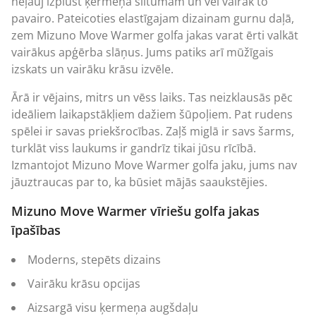
neļauj izplūst ķermeņa siltumam un vēl vairāk to
pavairo. Pateicoties elastīgajam dizainam gurnu daļā,
zem
Mizuno
Move Warmer golfa jakas varat ērti valkāt
vairākus apģērba slāņus. Jums patiks arī mūžīgais
izskats un vairāku krāsu izvēle.
Ārā ir vējains, mitrs un vēss laiks. Tas neizklausās pēc
ideāliem laikapstākļiem dažiem šūpoļiem. Pat rudens
spēlei ir savas priekšrocības. Zaļš miglā ir savs šarms,
turklāt viss laukums ir gandrīz tikai jūsu rīcībā.
Izmantojot Mizuno Move Warmer golfa jaku, jums nav
jāuztraucas par to, ka būsiet mājās saaukstējies.
Mizuno Move Warmer vīriešu golfa jakas
īpašības
Moderns, stepēts dizains
Vairāku krāsu opcijas
Aizsargā visu ķermeņa augšdaļu