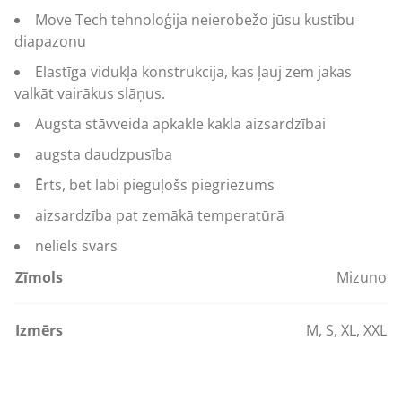
Move Tech tehnoloģija neierobežo jūsu kustību
diapazonu
Elastīga vidukļa konstrukcija, kas ļauj zem jakas
valkāt vairākus slāņus.
Augsta stāvveida apkakle kakla aizsardzībai
augsta daudzpusība
Ērts, bet labi pieguļošs piegriezums
aizsardzība pat zemākā temperatūrā
neliels svars
Zīmols
Mizuno
Izmērs
M
,
S
,
XL
,
XXL