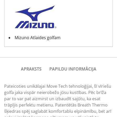
Mizuno Atlaides golfam
APRAKSTS
PAPILDU INFORMĀCIJA
Pateicoties unikālajai Move Tech tehnoloģijai, šī vīriešu
golfa jaka vispār neierobežo jūsu kustības. Pēc brīža
par to var pat aizmirst un izbaudīt sajūtu, ka esat
trāpījis perfektu metienu. Patentētās Breath Thermo
šķiedras spēj saglabāt komfortablu elpināmību, bet arī