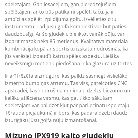
spēlētājam. Gan iesācējiem, gan pieredzējušiem
spēlētājiem ar to būs patīkami spēlēt, taču, ja ir
ambīcijas spēlēt izpildījuma golfu, izvēlieties citu
instrumentu. Tad jūsu golfa komplekti var būt patiesi
daudzpusīgi. Ar šo gludekli, pieliktot vairāk pūļu, var
izdarīt mazāk nekā 85 metienus. Kvalitatīva materiāla
kombinācija kopā ar sportisku izskatu nodrošinās, ka
jūs varēsiet izbaudīt katru spēles aspektu. Lielāka
neveiksmīgu metienu piedošana ir kā glazūra uz tortes.
Ir arī frēzēta aizmugure, kas palīdz sasniegt vislielāko
izmērīto bumbiņas ātrumu. Tas viss, pateicoties CNC
apstrādei, kas nodrošina minimālu dzelzs biezumu un
lielāku atlēciena virsmu, kas pat tikko sākušam
spēlētājam var palīdzēt kļūt par pārliecinātu spēlētāju.
Tērauda piejaukumā ir bors, kas padara dzelzi daudz
izturīgāku jūsu golfa nūju izmantošanai.
Mizuno JPX919 kalto gludekļu