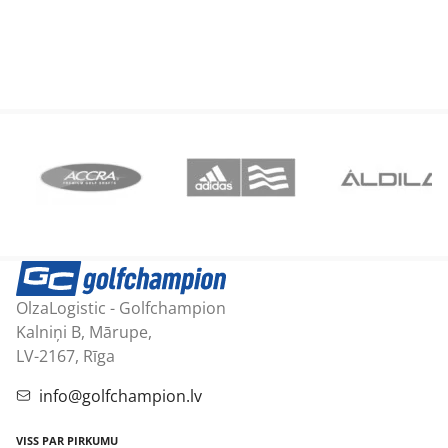
M
OlzaLogistic - Golfchampion
Kalniņi B, Mārupe,
LV-2167, Rīga
info@golfchampion.lv
VISS PAR PIRKUMU