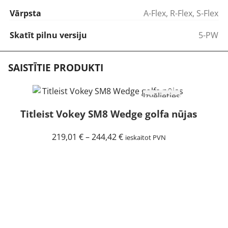
Vārpsta
A-Flex
,
R-Flex
,
S-Flex
Skatīt pilnu versiju
5-PW
SAISTĪTIE PRODUKTI
Izvēlieties
Titleist Vokey SM8 Wedge golfa nūjas
Price
219,01
€
–
244,42
€
ieskaitot PVN
range:
219,01 €
through
244,42 €