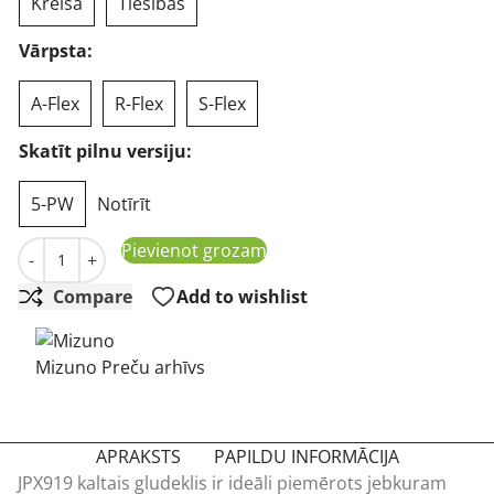
Kreisā
Tiesības
Vārpsta:
A-Flex
R-Flex
S-Flex
Skatīt pilnu versiju:
5-PW
Notīrīt
Mizuno JPX-919 Kaltais golfa gludeklis, grafīts daudzums
Pievienot grozam
-
+
Compare
Add to wishlist
Mizuno Preču arhīvs
APRAKSTS
PAPILDU INFORMĀCIJA
JPX919 kaltais gludeklis ir ideāli piemērots jebkuram