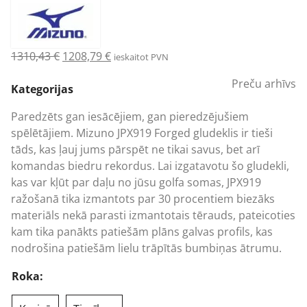
Original
Current
1310,43
€
1208,79
€
ieskaitot PVN
price
price
Preču arhīvs
was:
is:
Kategorijas
1310,43 €.
1208,79 €.
Paredzēts gan iesācējiem, gan pieredzējušiem
spēlētājiem. Mizuno JPX919 Forged gludeklis ir tieši
tāds, kas ļauj jums pārspēt ne tikai savus, bet arī
komandas biedru rekordus. Lai izgatavotu šo gludekli,
kas var kļūt par daļu no jūsu golfa somas, JPX919
ražošanā tika izmantots par 30 procentiem biezāks
materiāls nekā parasti izmantotais tērauds, pateicoties
kam tika panākts patiešām plāns galvas profils, kas
nodrošina patiešām lielu trāpītās bumbiņas ātrumu.
Roka: