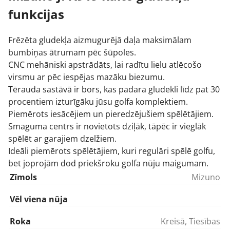
funkcijas
Frēzēta gludekļa aizmugurējā daļa maksimālam
bumbiņas ātrumam pēc šūpoles.
CNC mehāniski apstrādāts, lai radītu lielu atlēcošo
virsmu ar pēc iespējas mazāku biezumu.
Tērauda sastāvā ir bors, kas padara gludekli līdz pat 30
procentiem izturīgāku jūsu
golfa komplektiem
.
Piemērots iesācējiem un pieredzējušiem spēlētājiem.
Smaguma centrs ir novietots dziļāk, tāpēc ir vieglāk
spēlēt ar garajiem dzelžiem.
Ideāli piemērots spēlētājiem, kuri regulāri spēlē golfu,
bet joprojām dod priekšroku golfa nūju maigumam.
Zīmols
Mizuno
Vēl viena nūja
Roka
Kreisā
,
Tiesības