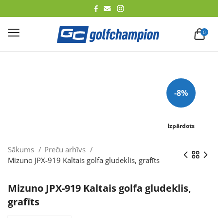
lēt
0
-8%
Izpārdots
Sākums
Preču arhīvs
Mizuno JPX-919 Kaltais golfa gludeklis, grafīts
Mizuno JPX-919 Kaltais golfa gludeklis,
grafīts