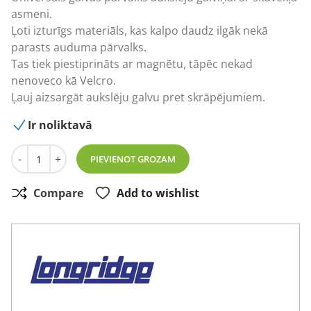
asmeni.
Ļoti izturīgs materiāls, kas kalpo daudz ilgāk nekā
parasts auduma pārvalks.
Tas tiek piestiprināts ar magnētu, tāpēc nekad
nenoveco kā Velcro.
Ļauj aizsargāt aukslēju galvu pret skrāpējumiem.
Ir noliktavā
Magnetix Blade Puttera pārvalks daudzums
-
+
PIEVIENOT GROZAM
Compare
Add to wishlist