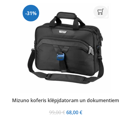
-31%
Mizuno koferis klēpjdatoram un dokumentiem
Original
Current
99,00
€
68,00
€
price
price
was:
is:
99,00 €.
68,00 €.