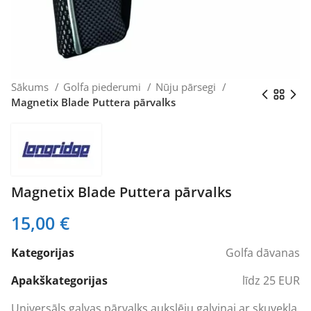
Sākums
Golfa piederumi
Nūju pārsegi
Magnetix Blade Puttera pārvalks
Magnetix Blade Puttera pārvalks
15,00
€
Kategorijas
Golfa dāvanas
Apakškategorijas
līdz 25 EUR
Universāls galvas pārvalks aukslēju galviņai ar skuvekļa