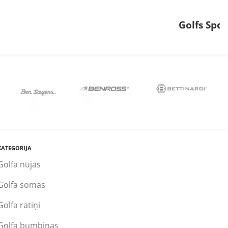
Golfs Spo
KATEGORIJA
Golfa nūjas
Golfa somas
Golfa ratiņi
Golfa bumbiņas