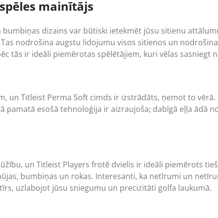
 spēles mainītājs
lfa bumbiņas dizains var būtiski ietekmēt jūsu sitienu attālum
. Tas nodrošina augstu lidojumu visos sitienos un nodrošin
ēc tās ir ideāli piemērotas spēlētājiem, kuri vēlas sasnieg
m, un Titleist Perma Soft cimds ir izstrādāts, ņemot to vērā
 pamatā esošā tehnoloģija ir aizraujoša; dabīgā eļļa ādā no
ūžību, un Titleist Players frotē dvielis ir ideāli piemērots ti
nūjas, bumbiņas un rokas. Interesanti, ka netīrumi un netīru
 tīrs, uzlabojot jūsu sniegumu un precizitāti golfa laukumā.