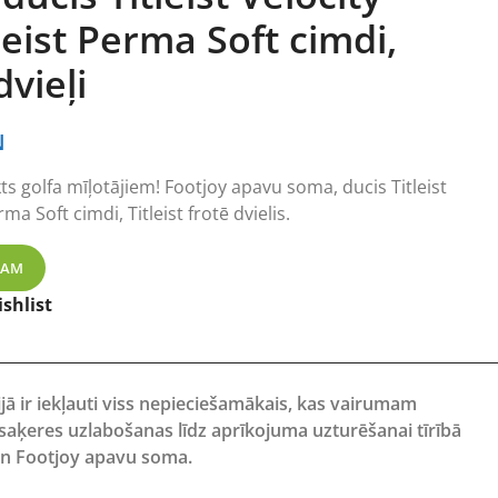
eist Perma Soft cimdi,
dvieļi
N
 golfa mīļotājiem! Footjoy apavu soma, ducis Titleist
ma Soft cimdi, Titleist frotē dvielis.
joy apavu soma, ducis Titleist Velocity bumbiņu, Titleist Pe
ZAM
shlist
jā ir iekļauti viss nepieciešamākais, kas vairumam
saķeres uzlabošanas līdz aprīkojuma uzturēšanai tīrībā
s un Footjoy apavu soma.