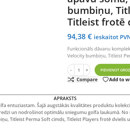
bumbiņu, Titl
Titleist frotē 
94,38
€
ieskaitot PV
Funkcionāls dāvanu komplekts
Velocity bumbiņu, Titleist Per
Golfa dāvanu komplekts - Foot
-
+
PIEVIENOT GRO
Compare
Add to wi
APRAKSTS
lfa entuziastam. Šajā augstākās kvalitātes produktu kolekci
eredzi un nodrošinot optimālu sniegumu golfa laukumā. No 
iņu, Titleist Perma Soft cimds, Titleist Players frotē dvieli