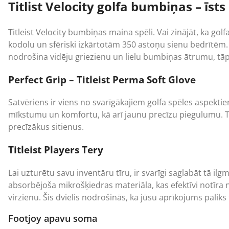
Titlist Velocity golfa bumbiņas – īsts
Titleist Velocity bumbiņas maina spēli. Vai zinājāt, ka go
kodolu un sfēriski izkārtotām 350 astoņu sienu bedrītēm
nodrošina vidēju griezienu un lielu bumbiņas ātrumu, tāp
Perfect Grip – Titleist Perma Soft Glove
Satvēriens ir viens no svarīgākajiem golfa spēles aspektie
mīkstumu un komfortu, kā arī jaunu precīzu piegulumu. Tā
precīzākus sitienus.
Titleist Players Tery
Lai uzturētu savu inventāru tīru, ir svarīgi saglabāt tā ilgm
absorbējoša mikrošķiedras materiāla, kas efektīvi notīra 
virzienu. Šis dvielis nodrošinās, ka jūsu aprīkojums paliks
Footjoy apavu soma