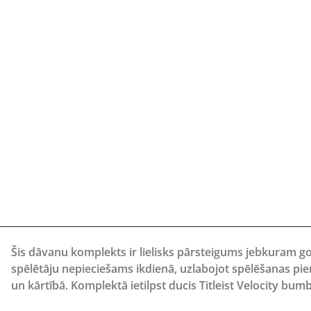
Šis dāvanu komplekts ir lielisks pārsteigums jebkuram go
spēlētāju nepieciešams ikdienā, uzlabojot spēlēšanas pi
un kārtībā. Komplektā ietilpst ducis Titleist Velocity bumb