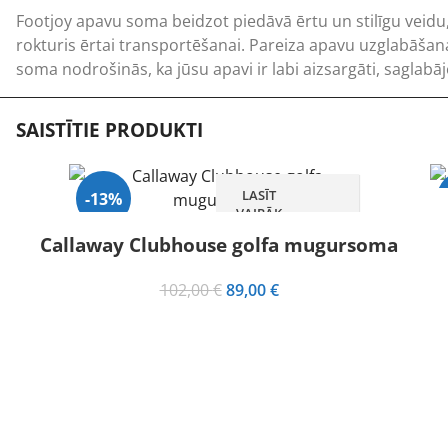
Footjoy apavu soma beidzot piedāvā ērtu un stilīgu veidu, 
rokturis ērtai transportēšanai. Pareiza apavu uzglabāšana
soma nodrošinās, ka jūsu apavi ir labi aizsargāti, saglabājo
SAISTĪTIE PRODUKTI
LASĪT
-13%
VAIRĀK
Callaway Clubhouse golfa mugursoma
Izpārdots
Original
Current
102,00
€
89,00
€
price
price
was:
is:
102,00 €.
89,00 €.