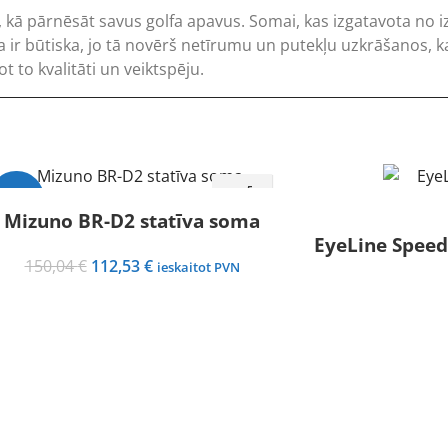
kā pārnēsāt savus golfa apavus. Somai, kas izgatavota no izt
 ir būtiska, jo tā novērš netīrumu un putekļu uzkrāšanos, ka
t to kvalitāti un veiktspēju.
-25%
Mizuno BR-D2 statīva soma
EyeLine Speed 
Original
Current
150,04
€
112,53
€
ieskaitot PVN
price
price
was:
is:
150,04 €.
112,53 €.