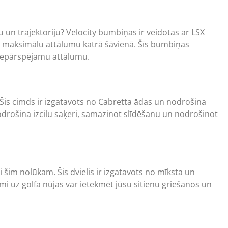
u un trajektoriju? Velocity bumbiņas ir veidotas ar LSX
a maksimālu attālumu katrā šāvienā. Šīs bumbiņas
t nepārspējamu attālumu.
. Šis cimds ir izgatavots no Cabretta ādas un nodrošina
drošina izcilu saķeri, samazinot slīdēšanu un nodrošinot
eši šim nolūkam. Šis dvielis ir izgatavots no mīksta un
mi uz golfa nūjas var ietekmēt jūsu sitienu griešanos un