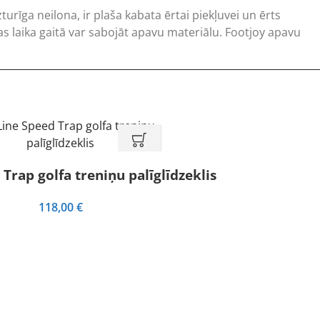
urīga neilona, ir plaša kabata ērtai piekļuvei un ērts
s laika gaitā var sabojāt apavu materiālu. Footjoy apavu
Trap golfa treniņu palīglīdzeklis
118,00
€