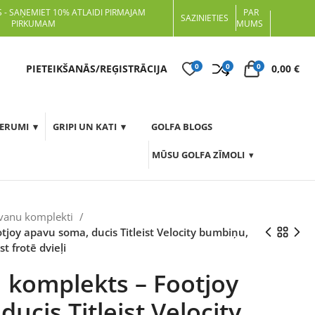
 - SAŅEMIET 10% ATLAIDI PIRMAJAM
PAR
SAZINIETIES
PIRKUMAM
MUMS
0
0
0
t
PIETEIKŠANĀS/REĢISTRĀCIJA
0,00
€
DERUMI
GRIPI UN KATI
GOLFA BLOGS
MŪSU GOLFA ZĪMOLI
vanu komplekti
joy apavu soma, ducis Titleist Velocity bumbiņu,
st frotē dvieļi
 komplekts – Footjoy
ucis Titleist Velocity