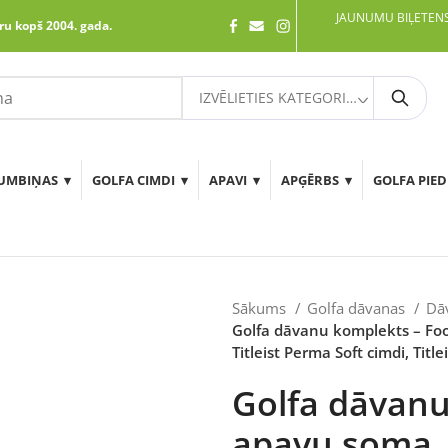
JAUNUMU BIĻETENS
ru kopš 2004. gada.
IZVĒLIETIES KATEGORIJU
Meklē
UMBIŅAS
GOLFA CIMDI
APAVI
APĢĒRBS
GOLFA PIE
Sākums
Golfa dāvanas
Dā
Golfa dāvanu komplekts – Foot
Titleist Perma Soft cimdi, Titlei
Golfa dāvanu
apavu soma, d