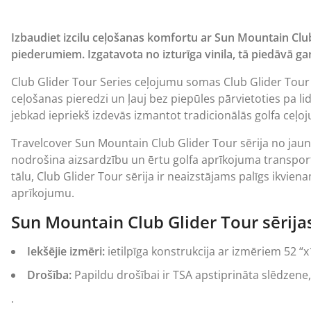
Izbaudiet izcilu ceļošanas komfortu ar Sun Mountain Club
piederumiem. Izgatavota no izturīga vinila, tā piedāvā g
Club Glider Tour Series ceļojumu somas Club Glider Tour
ceļošanas pieredzi un ļauj bez piepūles pārvietoties pa l
jebkad iepriekš izdevās izmantot tradicionālās golfa ceļ
Travelcover Sun Mountain Club Glider Tour sērija no jau
nodrošina aizsardzību un ērtu golfa aprīkojuma transportē
tālu, Club Glider Tour sērija ir neaizstājams palīgs ikvien
aprīkojumu.
Sun Mountain Club Glider Tour sērija
Iekšējie izmēri:
ietilpīga konstrukcija ar izmēriem 52 “
Drošība:
Papildu drošībai ir TSA apstiprināta slēdzene,
.