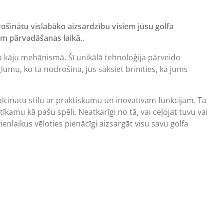
rošinātu vislabāko aizsardzību visiem jūsu golfa
mam pārvadāšanas laikā.
.
o kāju mehānismā. Šī unikālā tehnoloģija pārveido
umu, ko tā nodrošina, jūs sāksiet brīnīties, kā jums
cinātu stilu ar praktiskumu un inovatīvām funkcijām. Tā
amu kā pašu spēli. Neatkarīgi no tā, vai ceļojat tuvu vai
ienlaikus vēloties pienācīgi aizsargāt visu savu golfa