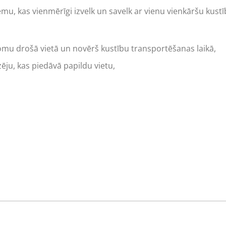
mu, kas vienmērīgi izvelk un savelk ar vienu vienkāršu kustī
somu
drošā vietā un novērš kustību transportēšanas laikā,
ēju, kas piedāvā papildu vietu,