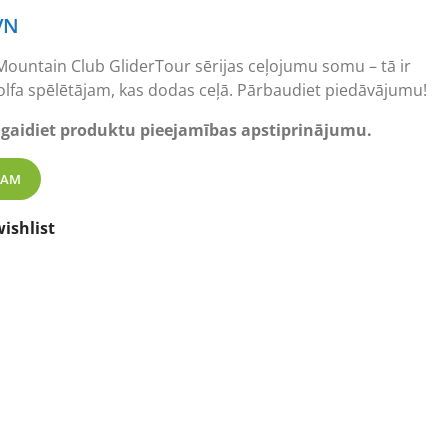
VN
un Mountain Club GliderTour sērijas ceļojumu somu – tā ir
olfa spēlētājam, kas dodas ceļā. Pārbaudiet piedāvājumu!
 gaidiet produktu pieejamības apstiprinājumu.
untain Club Glider Tour Series Travelcover daudzums
ZAM
ishlist