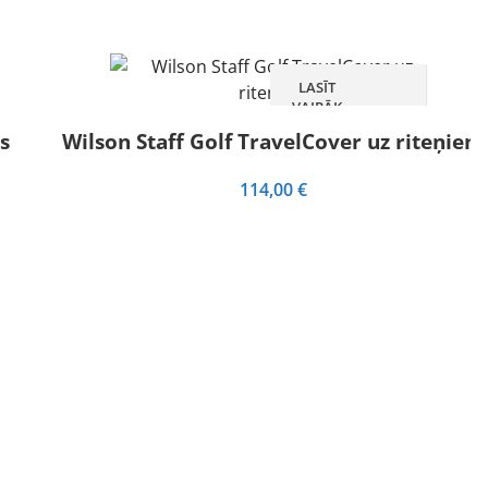
LASĪT
VAIRĀK
s
Wilson Staff Golf TravelCover uz riteņiem
114,00
€