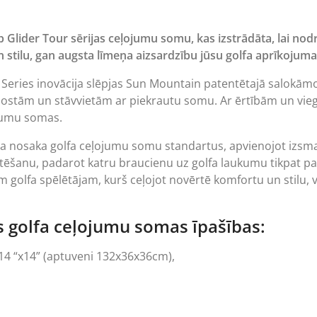
 Glider Tour sērijas ceļojumu somu, kas izstrādāta, lai nod
an stilu, gan augsta līmeņa aizsardzību jūsu golfa aprīkoju
 Series inovācija slēpjas Sun Mountain patentētajā salokām
idostām un stāvvietām ar piekrautu somu. Ar ērtībām un viegl
ojumu somas.
na nosaka golfa ceļojumu somu standartus, apvienojot izsmal
šanu, padarot katru braucienu uz golfa laukumu tikpat patīk
am golfa spēlētājam, kurš ceļojot novērtē komfortu un stilu, v
s golfa ceļojumu somas īpašības:
x14 “x14” (aptuveni 132x36x36cm),