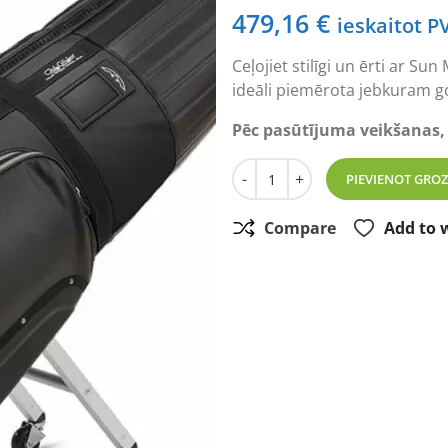
479,16
€
ieskaitot P
Ceļojiet stilīgi un ērti ar S
ideāli piemērota jebkuram g
Pēc pasūtījuma veikšanas,
Golfa ceļojumu soma Sun Mo
-
+
PIEVIENOT GRO
Compare
Add to w