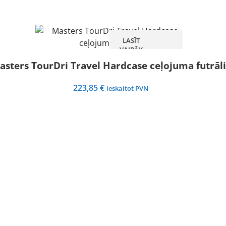
LASĪT
VAIRĀK
asters TourDri Travel Hardcase ceļojuma futrāli
223,85
€
ieskaitot PVN