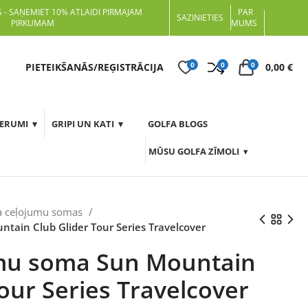
 - SAŅEMIET 10% ATLAIDI PIRMAJAM
PAR
SAZINIETIES
PIRKUMAM
MUMS
0
0
0
t
PIETEIKŠANĀS/REĢISTRĀCIJA
0,00
€
DERUMI
GRIPI UN KATI
GOLFA BLOGS
MŪSU GOLFA ZĪMOLI
a ceļojumu somas
tain Club Glider Tour Series Travelcover
umu soma Sun Mountain
our Series Travelcover