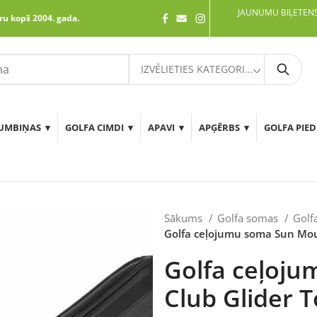
JAUNUMU BIĻETENS
ru kopš 2004. gada.
IZVĒLIETIES KATEGORIJU
Meklē
UMBIŅAS
GOLFA CIMDI
APAVI
APĢĒRBS
GOLFA PIE
Sākums
Golfa somas
Golf
Golfa ceļojumu soma Sun Moun
Golfa ceļoj
Club Glider T