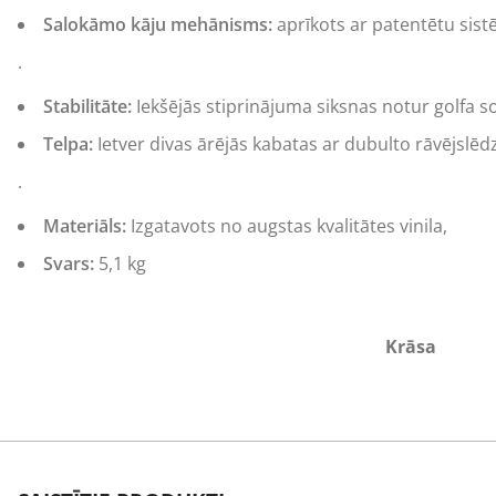
Salokāmo kāju mehānisms:
aprīkots ar patentētu sistē
.
Stabilitāte:
Iekšējās stiprinājuma siksnas notur
golfa 
Telpa:
Ietver divas ārējās kabatas ar dubulto rāvējslēdz
.
Materiāls:
Izgatavots no augstas kvalitātes vinila,
Svars:
5,1 kg
Krāsa