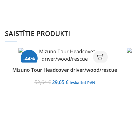
SAISTĪTIE PRODUKTI
-44%
Mizuno Tour Headcover driver/wood/rescue
Original
Current
52,64
€
29,65
€
ieskaitot PVN
price
price
was:
is:
52,64 €.
29,65 €.