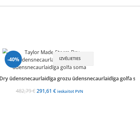
IZVĒLIETIES
-40%
Dry ūdensnecaurlaidīga grozu ūdensnecaurlaidīga golfa s
Izpārdots
Original
Current
482,79
€
291,61
€
ieskaitot PVN
price
price
was:
is:
482,79 €.
291,61 €.