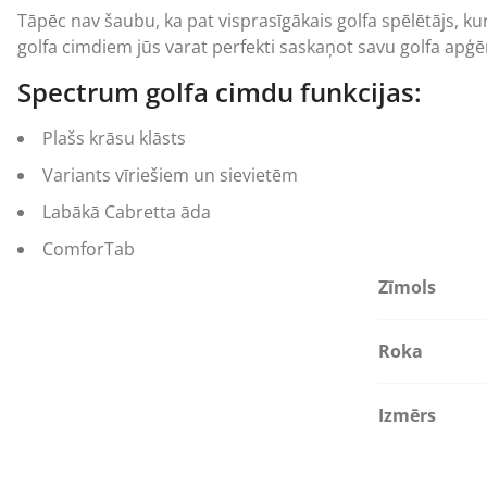
Tāpēc nav šaubu, ka pat visprasīgākais golfa spēlētājs, k
golfa cimdiem jūs varat perfekti saskaņot savu golfa apģē
Spectrum golfa cimdu funkcijas:
Plašs krāsu klāsts
Variants vīriešiem un sievietēm
Labākā Cabretta āda
ComforTab
Zīmols
Roka
Izmērs