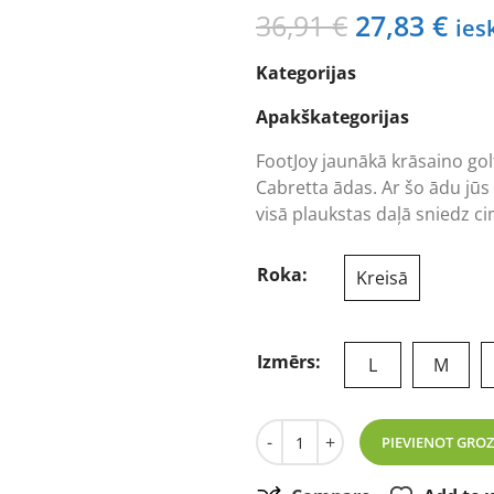
Original
Cur
36,91
€
27,83
€
ies
price
pri
Kategorijas
was:
is:
36,91 €.
27,
Apakškategorijas
FootJoy jaunākā krāsaino gol
Cabretta ādas. Ar šo ādu jūs 
visā plaukstas daļā sniedz 
Roka:
Kreisā
Izmērs:
L
M
Footjoy Spectrum sarkanas 
-
+
PIEVIENOT GRO