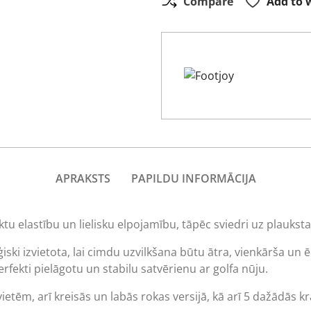
Compare
Add to w
APRAKSTS
PAPILDU INFORMĀCIJA
 elastību un lielisku elpojamību, tāpēc sviedri uz plauksta
ski izvietota, lai cimdu uzvilkšana būtu ātra, vienkārša un ē
rfekti pielāgotu un stabilu satvērienu ar golfa nūju.
ietēm, arī kreisās un labās rokas versijā, kā arī 5 dažādās kr