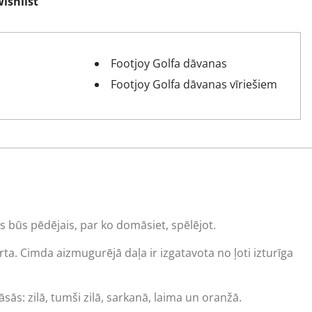
ishlist
Footjoy Golfa dāvanas
Footjoy Golfa dāvanas vīriešiem
s būs pēdējais, par ko domāsiet, spēlējot.
rta. Cimda aizmugurējā daļa ir izgatavota no ļoti izturīga
āsās: zilā, tumši zilā, sarkanā, laima un oranžā.