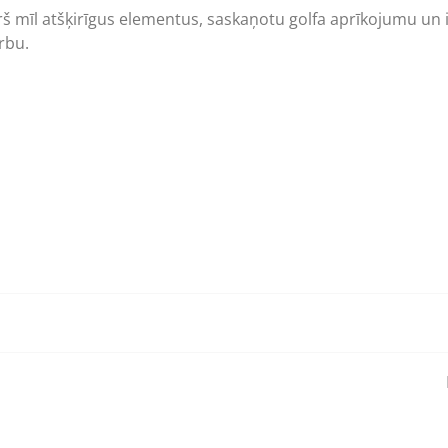
urš mīl atšķirīgus elementus, saskaņotu golfa aprīkojumu un 
rbu.