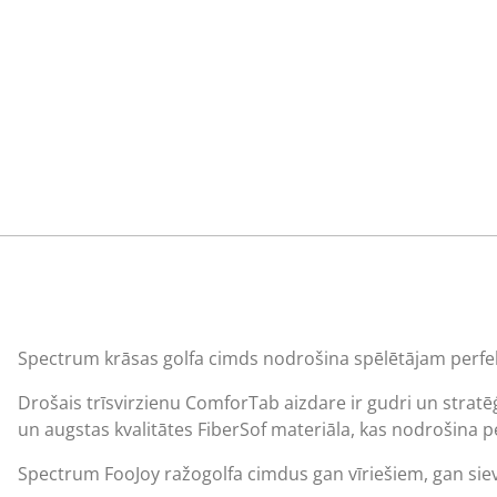
Spectrum krāsas golfa cimds nodrošina spēlētājam perfektu
Drošais trīsvirzienu ComforTab aizdare ir gudri un stratēģi
un augstas kvalitātes FiberSof materiāla, kas nodrošina pe
Spectrum FooJoy ražo
golfa cimdus
gan vīriešiem, gan siev