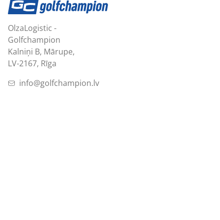
OlzaLogistic -
Golfchampion
Kalniņi B, Mārupe,
LV-2167, Rīga
info@golfchampion.lv