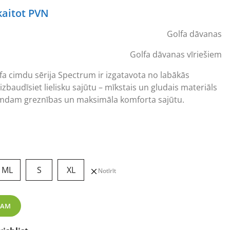
rent
kaitot PVN
ce
Golfa dāvanas
83 €.
Golfa dāvanas vīriešiem
fa cimdu sērija Spectrum ir izgatavota no labākās
izbaudīsiet lielisku sajūtu – mīkstais un gludais materiāls
cimdam greznības un maksimāla komforta sajūtu.
ML
S
XL
Notīrīt
krāsas golfa cimdi daudzums
ZAM