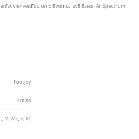
ienīst vienveidību un blāvumu, izvēlēsies. Ar Spectrum
Footjoy
Kreisā
L
,
M
,
ML
,
S
,
XL