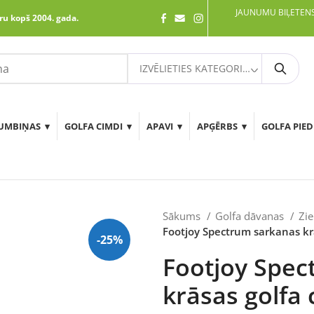
JAUNUMU BIĻETENS
ru kopš 2004. gada.
IZVĒLIETIES KATEGORIJU
Meklē
UMBIŅAS
GOLFA CIMDI
APAVI
APĢĒRBS
GOLFA PIE
Sākums
Golfa dāvanas
Zi
Footjoy Spectrum sarkanas kr
-25%
Footjoy Spec
krāsas golfa 