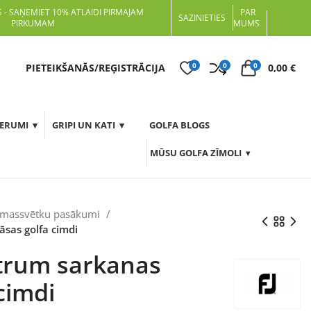
 - SAŅEMIET 10% ATLAIDI PIRMAJAM
PAR
SAZINIETIES
PIRKUMAM
MUMS
0
0
0
t
PIETEIKŠANĀS/REĢISTRĀCIJA
0,00
€
DERUMI
GRIPI UN KATI
GOLFA BLOGS
MŪSU GOLFA ZĪMOLI
emassvētku pasākumi
āsas golfa cimdi
trum sarkanas
cimdi