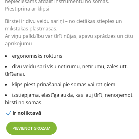
nepieciešams atdalīt instrumentu no somas.
Piestiprina ar klipsi.
Birstei ir divu veidu sariņi – no cietākas stieples un
mīkstākas plastmasas.
Ar viņu palīdzību var tīrīt nūjas, apavu sprādzes un citu
aprīkojumu.
ergonomisks rokturis
divu veidu sari visu netīrumu, netīrumu, zāles utt.
tīrīšanai.
klips piestiprināšanai pie somas vai ratiņiem.
izstiepjama, elastīga aukla, kas ļauj tīrīt, nenoņemot
birsti no somas.
Ir noliktavā
PIEVIENOT GROZAM