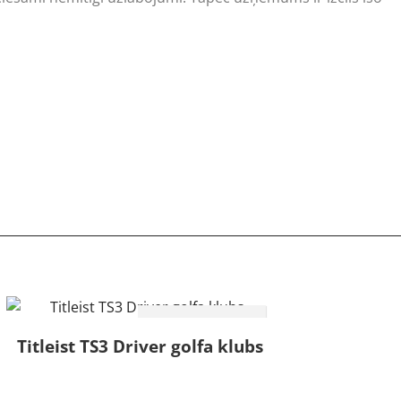
LASĪT
VAIRĀK
Titleist TS3 Driver golfa klubs