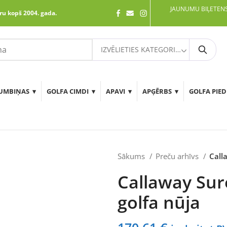
JAUNUMU BIĻETENS
ru kopš 2004. gada.
IZVĒLIETIES KATEGORIJU
Meklē
UMBIŅAS
GOLFA CIMDI
APAVI
APĢĒRBS
GOLFA PIE
Sākums
Preču arhīvs
Call
Callaway Su
golfa nūja