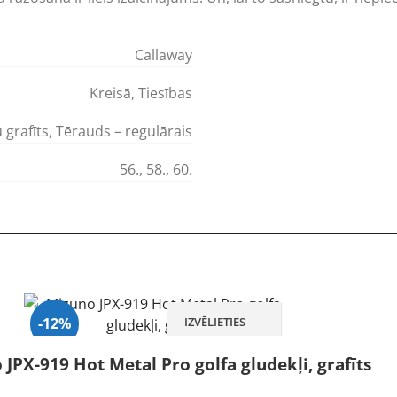
Callaway
Kreisā
,
Tiesības
 grafīts
,
Tērauds – regulārais
56.
,
58.
,
60.
IZVĒLIETIES
-12%
JPX-919 Hot Metal Pro golfa gludekļi, grafīts
Izpārdots