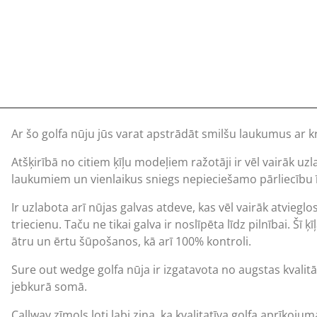
Ar šo golfa nūju jūs varat apstrādāt smilšu laukumus ar k
Atšķirībā no citiem ķīļu modeļiem ražotāji ir vēl vairāk uzl
laukumiem un vienlaikus sniegs nepieciešamo pārliecību ī
Ir uzlabota arī nūjas galvas atdeve, kas vēl vairāk atvieg
triecienu. Taču ne tikai galva ir noslīpēta līdz pilnībai. Šī
ķī
ātru un ērtu šūpošanos, kā arī 100% kontroli.
Sure out wedge golfa nūja ir izgatavota no augstas kvali
jebkurā somā.
Callway zīmols ļoti labi zina, ka kvalitatīva golfa aprīkoju