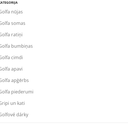
KATEGORIJA
Golfa nūjas
Golfa somas
Golfa ratiņi
Golfa bumbiņas
Golfa cimdi
Golfa apavi
Golfa apģērbs
Golfa piederumi
Gripi un kati
Golfové dárky