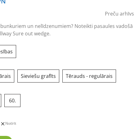
VN
Preču arhīvs
 no bunkuriem un nelīdzenumiem? Noteikti pasaules vadošā
allway Sure out wedge.
esības
ārais
Sieviešu grafīts
Tērauds - regulārais
60.
Notīrīt