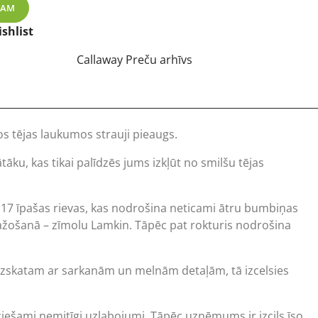
golfa nūja daudzums
ZAM
shlist
Callaway Preču arhīvs
os tējas laukumos strauji pieaugs.
tāku, kas tikai palīdzēs jums izkļūt no smilšu tējas
rī 17 īpašas rievas, kas nodrošina neticami ātru bumbiņas
 ražošanā – zīmolu Lamkin. Tāpēc pat rokturis nodrošina
a izskatam ar sarkanām un melnām detaļām, tā izcelsies
pieciešami nemitīgi uzlabojumi. Tāpēc uzņēmums ir izcils īso