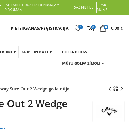
 - SAŅEMIET 10% ATLAIDI PIRMAJAM
PAR
SAZINIETIES
PIRKUMAM
MUMS
0
0
0
t
PIETEIKŠANĀS/REĢISTRĀCIJA
0,00
€
DERUMI
GRIPI UN KATI
GOLFA BLOGS
MŪSU GOLFA ZĪMOLI
away Sure Out 2 Wedge golfa nūja
re Out 2 Wedge