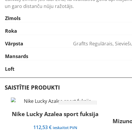
un garo distanču nūju ražotājs.
Zīmols
Roka
Vārpsta
Grafīts Regulārais
,
Sieviešu
Mansards
Loft
SAISTĪTIE PRODUKTI
IZVĒLIETIES
Nike Lucky Azalea sport fuksija
Mizuno 
112,53
€
ieskaitot PVN