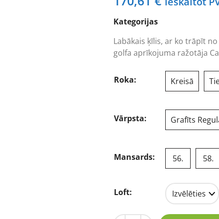
170,61
€
ieskaitot P
Kategorijas
Labākais ķīlis, ar ko trāpīt
golfa aprīkojuma ražotāja C
Roka:
Kreisā
Ti
Vārpsta:
Grafīts Regul
Mansards:
56.
58.
Loft: