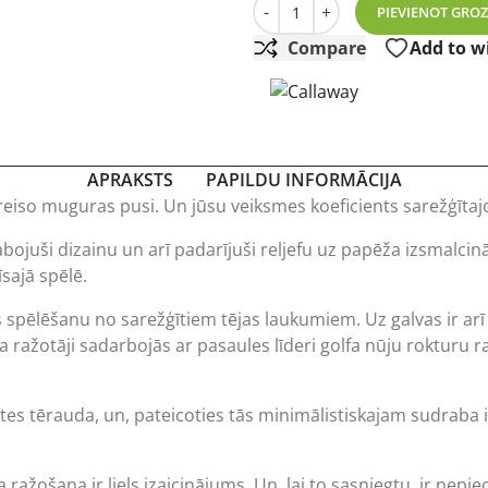
Callaway Sure Out 2 Wedge 
-
+
PIEVIENOT GRO
Compare
Add to wi
APRAKSTS
PAPILDU INFORMĀCIJA
reiso muguras pusi. Un jūsu veiksmes koeficients sarežģītaj
abojuši dizainu un arī padarījuši reljefu uz papēža izsmalcinā
sajā spēlē.
los spēlēšanu no sarežģītiem tējas laukumiem. Uz galvas ir a
ļa
ražotāji sadarbojās ar pasaules līderi golfa nūju rokturu
tātes tērauda, un, pateicoties tās minimālistiskajam sudrab
ma ražošana ir liels izaicinājums. Un, lai to sasniegtu, ir ne