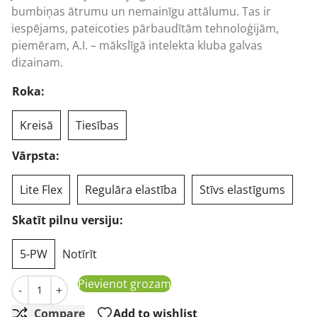
bumbiņas ātrumu un nemainīgu attālumu. Tas ir
iespējams, pateicoties pārbaudītām tehnoloģijām,
piemēram, A.I. – mākslīgā intelekta kluba galvas
dizainam.
Roka:
Kreisā
Tiesības
Vārpsta:
Lite Flex
Regulāra elastība
Stīvs elastīgums
Skatīt pilnu versiju:
5-PW
Notīrīt
Callaway Mavrik golfa gludekļi, grafīts daudzums
Pievienot grozam
-
+
Compare
Add to wishlist