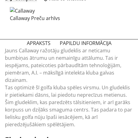
Callaway Preču arhīvs
APRAKSTS
PAPILDU INFORMĀCIJA
Jauns Callaway ražotāju gludeklis ar neticamu
bumbiņas ātrumu un nemainīgu attālumu. Tas ir
iespējams, pateicoties pārbaudītām tehnoloģijām,
piemēram, A.I. – mākslīgā intelekta kluba galvas
dizainam.
Tas optimizē šī golfa kluba spēles virsmu. Un gludeklis
ir pietiekami dāsns, lai piedotu neprecīzus metienus.
Šim gludeklim, kas paredzēts tālsitieniem, ir arī garāks
korpuss un dziļāks smaguma centrs. Tas padara to par
lielisku golfa nūju īpaši iesācējiem, kā arī
pieredzējušākiem spēlētājiem.