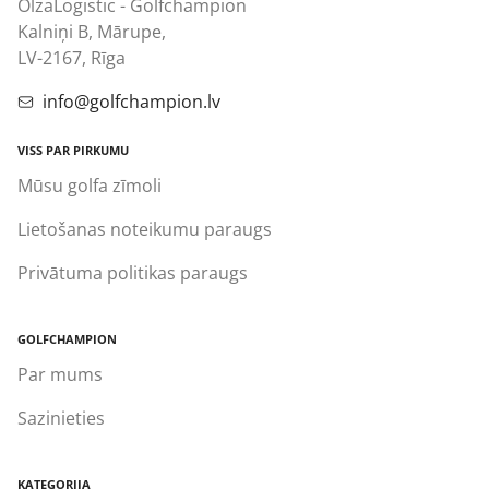
OlzaLogistic - Golfchampion
Kalniņi B, Mārupe,
LV-2167, Rīga
info@golfchampion.lv
VISS PAR PIRKUMU
Mūsu golfa zīmoli
Lietošanas noteikumu paraugs
Privātuma politikas paraugs
GOLFCHAMPION
Par mums
Sazinieties
KATEGORIJA