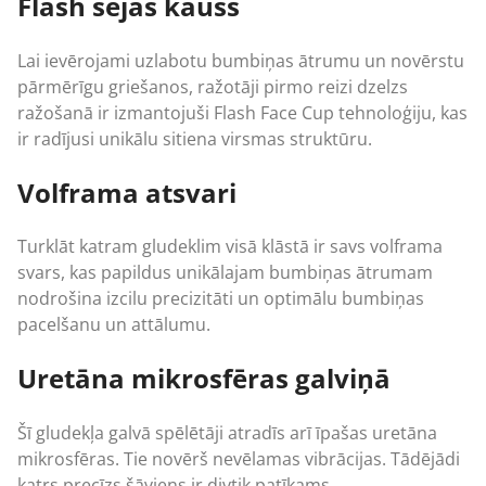
Flash sejas kauss
Lai ievērojami uzlabotu bumbiņas ātrumu un novērstu
pārmērīgu griešanos, ražotāji pirmo reizi dzelzs
ražošanā ir izmantojuši Flash Face Cup tehnoloģiju, kas
ir radījusi unikālu sitiena virsmas struktūru.
Volframa atsvari
Turklāt katram gludeklim visā klāstā ir savs volframa
svars, kas papildus unikālajam bumbiņas ātrumam
nodrošina izcilu precizitāti un optimālu bumbiņas
pacelšanu un attālumu.
Uretāna mikrosfēras galviņā
Šī gludekļa galvā spēlētāji atradīs arī īpašas uretāna
mikrosfēras. Tie novērš nevēlamas vibrācijas. Tādējādi
katrs precīzs šāviens ir divtik patīkams.