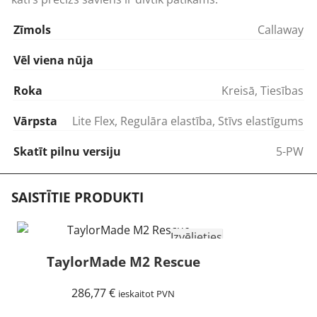
Zīmols
Callaway
Vēl viena nūja
Roka
Kreisā
,
Tiesības
Vārpsta
Lite Flex
,
Regulāra elastība
,
Stīvs elastīgums
Skatīt pilnu versiju
5-PW
SAISTĪTIE PRODUKTI
Izvēlieties
TaylorMade M2 Rescue
286,77
€
ieskaitot PVN