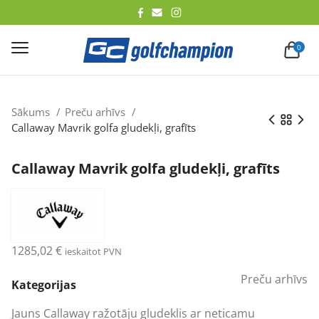
lēt
0
Sākums
Preču arhīvs
Callaway Mavrik golfa gludekļi, grafīts
Callaway Mavrik golfa gludekļi, grafīts
1285,02
€
ieskaitot PVN
Preču arhīvs
Kategorijas
Jauns Callaway ražotāju gludeklis ar neticamu